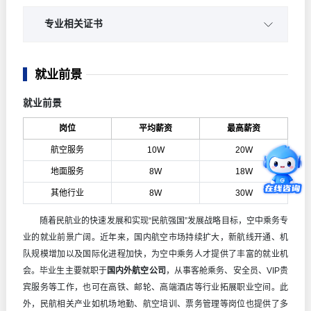
民航服务心理学
乘务英语
专业相关证书
播音与主持艺术
形体训练
商务礼仪师
机场贵宾服务
就业前景
民航职业形象设计
茶艺师
民航服务礼仪
就业前景
民航服务与沟通
民航安检员
航空运输地理
岗位
平均薪资
最高薪资
客舱安全管理与应急处置
1+X民航乘务员
民航基础知识
航空服务
10W
20W
地面服务
8W
18W
英语口语与视听
其他行业
8W
30W
随着民航业的快速发展和实现“民航强国”发展战略目标，空中乘务专
业的就业前景广阔。近年来，国内航空市场持续扩大，新航线开通、机
队规模增加以及国际化进程加快，为空中乘务人才提供了丰富的就业机
会。毕业生主要就职于
国内外航空公司
，从事客舱乘务、安全员、VIP贵
宾服务等工作，也可在高铁、邮轮、高端酒店等行业拓展职业空间。此
外，民航相关产业如机场地勤、航空培训、票务管理等岗位也提供了多