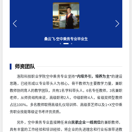
桑云飞-空中乘务专业毕业生
王宇慧-空中乘务专业毕业生
胡翀-空中乘务专业毕业生
师资团队
洛阳科技职业学院空中乘务专业坚持
“内培外引，培养为主”
的建设
思路，已经形成以专业带头人为核心，骨干教师为主要教学力量，兼职
教师协同育人的教学团队，共有1名学科带头人，6名专任教师，3名兼职
老师，从师资结构来说，高级职称2人，中级职称4人，省级双师型教师
占比100%。多名教师取得高级礼仪培训师、高级茶艺师以及1+X空中乘
务职业技能等级证书考评员资质。
另外，空中乘务专业直接聘任来自
民航企业一线岗位
的兼职教师，
具有丰富的工作经验和培训经验，将企业的先进理念和行业标准带进教