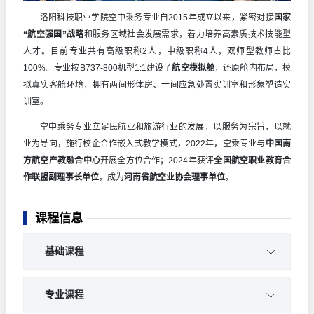
洛阳科技职业学院空中乘务专业自2015年成立以来，紧密对接
国家
“航空强国”战略
和服务区域社会发展需求，着力培养高素质技术技能型
人才。目前专业共有高级职称2人，中级职称4人，双师型教师占比
100%。专业按B737-800机型1:1建设了
航空模拟舱
，还原舱内布局，模
拟真实客舱环境，拥有两间形体房、一间应急处置实训室和形象塑造实
训室。
空中乘务专业立足民航业和旅游行业的发展，以服务为宗旨，以就
业为导向，施行校企合作嵌入式教学模式，2022年，空乘专业与
中国南
方航空产教融合中心
开展全方位合作；2024年获评
全国航空职业教育合
作联盟副理事长单位
，成为
河南省航空业协会理事单位
。
课程信息
基础课程
客舱服务
专业课程
机上急救