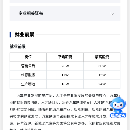
机械制图
汽车营销实务
汽车机械基础
专业相关证书
汽车售后服务
电工与电路技术
汽车驾驶证
汽车制造工艺
就业前景
CAXA电子图板
汽车电器维修工（中、高级）职业技能资格证书
职场安全与健康
就业前景
智能网联汽车技术
二手车鉴定评估师（中、高级）职业技能资格证书
汽车配件与营销
岗位
平均薪资
最高薪资
汽车电器检测与维修
汽车车身整形修复工（中、高级）职业技能资格证书
汽车装配与调试
营销售后
20W
30W
汽车底盘电子控制技术
汽车维修检验工（中、高级）职业技能资格证书
维修服务
11W
15W
汽车整形与美容
汽车发动机电子控制技术
汽车机械维修工（中、高级）职业技能资格证
生产制造
18W
24W
二手车鉴定与评估
汽车综合故障诊断与排除汽车文化
汽车产业发展前景广阔，人才是产业链发展的关键与核心，汽车行
业的就业岗位明确，人才缺口大，培养汽车制造类专门人才是“汽车强国”
战略的重要保障。随着新能源汽车产业、智能制造、智能网联汽车等新
兴技术的迅猛发展，汽车制造与试验技术专业人才在技术开发、生产制
造、运营管理、新能源汽车等方面将会具有更多元化的就业选择和发展