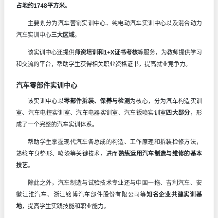
占地约1748平方米
。
主要划分为汽车营销实训中心、纯电动汽车实训中心以及混合动力
汽车实训中心
三大区域
。
该实训中心还提供
师资培训和1+X证书考核
等服务，为教师提供学习
和交流的平台，帮助学生获得相关职业资格证书，提高就业竞争力。
汽车零部件实训中心
该实训中心以
零部件拆装、保养与检测
为核心，分为汽车构造实训
室、汽车电控实训室、汽车电器实训室、汽车钣喷实训室
四大部分
，形
成了一个完整的汽车实训体系。
帮助学生掌握现代汽车各总成的构造、工作原理和拆装检修方法，
熟稔车身整形、喷漆等关键技术，进而
熟练运用汽车制造与维修的基本
技艺
。
除此之外，汽车制造与试验技术专业还与中国一拖、吉利汽车、安
徽江淮汽车、浙江铭博汽车部件股份有限公司等
知名企业共
建实训基
地
，提高学生实践技能和职业能力。