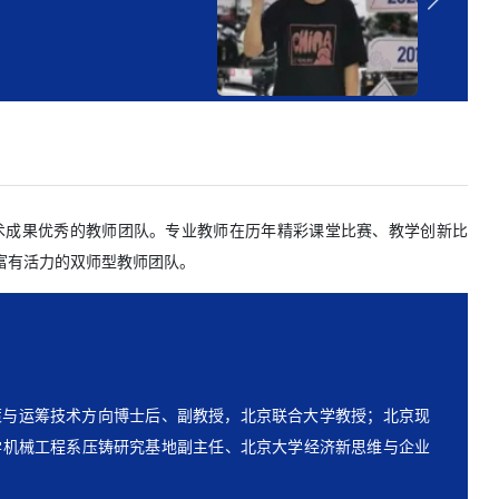
术成果优秀的教师团队。专业教师在历年精彩课堂比赛、教学创新比
富有活力的双师型教师团队。
、河南省教育厅学术技术带头人、河南省教育系统优秀教师；主
业院校省级骨干教师培育对象；获省级教学比赛三等奖1项，指
策与运筹技术方向博士后、副教授，北京联合大学教授；北京现
题30余项；发表学术论文80余篇，其中核心期刊发表论文40余
等各级课题多项。主持校级精品课2项；主编云教材1部；在《商
学机械工程系压铸研究基地副主任、北京大学经济新思维与企业