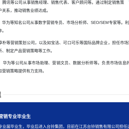
、腾讯等公司从事销售经理、销售代表、客户顾问等。通过制定销售策
户关系，推动销售业绩达成。
、华为等知名公司从事数字营销专员、市场分析师、SEO/SEM专家等
作。
卓朴等营销策划公司，以及如宝洁、可口可乐等国际品牌企业，担任市场
析、制定产品营销策略等工作。
、华为等公司从事市场助理、营销文员、数据分析师等。负责市场信息
和营销策略提供有力支持。
星
场营销专业毕业生
场营销专业毕业生
场营销专业毕业生
场营销专业毕业生
场营销专业毕业生
场营销专业毕业生
本，目前就读于河南牧业经济学院。
入上海某证券公司从事投资顾问，月薪25000元/月。
两家超市，印江土家族苗族自治县梵瑞商贸超市、虞城县九零百货店，
专业届毕业生，毕业后进入台铃集团，目前在江苏台铃销售有限公司担任
专业届毕业生，进入学校后确定升本目标，经过班主任的指导，成功专
销专业毕业生，在校期间刻苦努力，与同学一起制定目标，互相鼓励，成