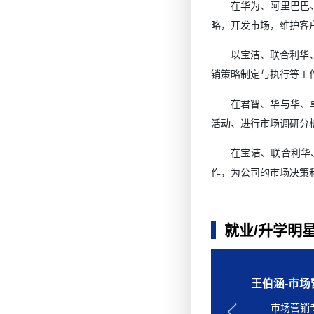
在华为、阿里巴巴
略，开发市场，维护客
以宝洁、联合利华
销策略制定与执行等工
在君智、华与华、
活动、进行市场调研分
在宝洁、联合利华
作，为公司的市场决策
就业/升学明
王嘉怡-市
刘潇帅-市
邵绘星-市
王伯涵-市
申雯诺-市
宋鑫雨-市
成功专升
毕业后进
目前经营
市场营销
市场营销
​市场营