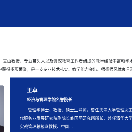
理
一支由教授、专业带头人以及资深教育工作者组成的教学经验丰富和学
中获得多项荣誉，是一支专业技术扎实、教学能力突出、师德师风优良且
刘玉来
张杰
王卓
经济与管理学院专业带头人
市场营销专业骨干教师
经济与管理学院名誉院长
博士、中国市场学会理事、中国商业经济学会常务理事
心理学硕士、高级经济师、河南省双师型教师，河南省职
管理学博士、教授、硕士生导师，曾任天津大学管理决
持省级项目10余项，主持和参与地厅级项目纵向课题、横向课
导学生比赛获国家级三等奖2项；主持省教育厅、省市社科联
代服务业发展研究院副院长兼国际研究所所长，兼任清华大
篇；出版专著2部，主编、参...
展经济》《中国产经》等...
实战管理总裁班教授、中国...