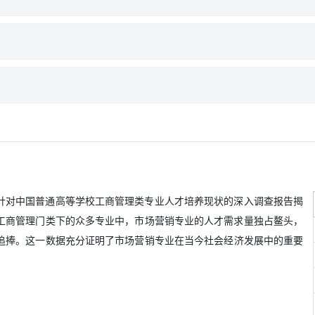
管理学
经济学
市场营销
基础会计
客户关系
市场营销沙盘
商务数据分析
数字营销
营销师证书
助理营销师证书
业模拟经营实战
办公自动化案例实战
力资源管理师证书
教育部1+X数字营销职业技能等
针对中国普通高等学校工商管理类专业人才培养现状的深入调查报告揭
工商管理门类下的众多专业中，市场营销专业的人才需求量独占鳌头，
追捧。这一数据充分证明了
市场营销专业
在当今社会经济发展中的重要
。