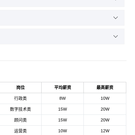
经济法
品牌推广与管理
新媒体营销
数字营销协会（DMI）证书
级证书
岗位
平均薪资
最高薪资
行政类
8W
10W
数字技术类
15W
20W
顾问类
15W
20W
运营类
10W
12W