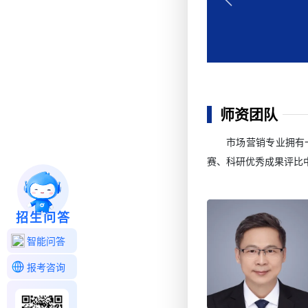
任酒店部门经
院。
学院。
师资团队
市场营销专业拥有
赛、科研优秀成果评比
招生问答
智能问答
报考咨询