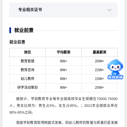
师幼互动方法与实践
教师职业道德与政策法律法规
专业相关证书
幼儿视唱练耳与钢琴
活动组织与策划
幼儿教师资格证
幼儿园家长工作指导
就业前景
保育师证
学前儿童行为观察与分析
就业前景
育婴师证
幼儿游戏与指导
岗位
平均薪资
最高薪资
少儿艺术培训机构考级证书
五大领域教育与活动指导
教育管理
8W+
20W+
教育咨询
8W+
22W+
学前儿童卫生与保健
幼儿教师
8W+
15W+
儿童文学与幼儿故事创编
研学活动策划
8W+
20W+
据统计，学前教育专业每年全国高校毕业生规模在70000-75000
人，男女比例为：男生占5%，女生占95%。；2021年全国就业率在
90%-95%之间。
我国学前教育取得跨越式发展，但幼儿教师的数量与质量仍是发展