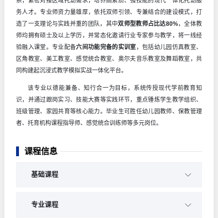
系，紧密对接区域托幼需求，培养高素质、强技能的现代一体化托幼服
务人才。专业师资力量雄厚，依托双师引领、专兼结合的建设模式，打
造了一支理论与实践并重的团队，其中
双师型教师占比达80%
，全体教
师均拥有硕士及以上学历，并常态化邀请行业专家参与教学，将一线经
验融入课堂。专业配备
六间功能完备的实训室
，包括幼儿园仿真教室、
区角教室、美工教室、感觉统合教室、奥尔夫音乐教室及舞蹈教室，共
同构建起沉浸式教学模拟实战一体化平台。
该专业以德能兼备、知行合一为目标，系统传授现代学前教育知
识，并通过跟岗实习、技能大赛等实践环节，重点锤炼学生教学组织、
班级管理、家园共育等核心能力。毕业生可胜任幼儿园教师、保教管理
者、托育机构课程指导师、感觉统合训练师等多元岗位。
课程信息
基础课程
教育学
专业课程
教育心理学